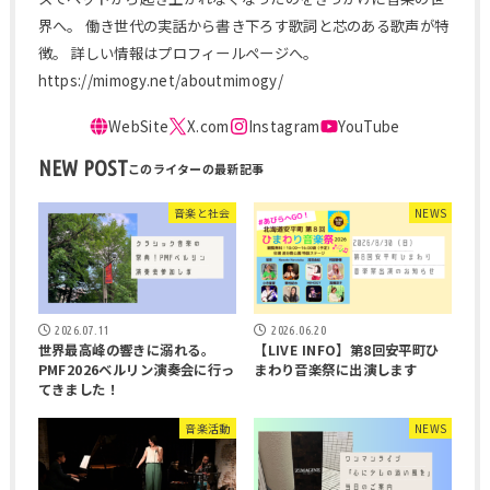
界へ。 働き世代の実話から書き下ろす歌詞と芯のある歌声が特
徴。 詳しい情報はプロフィールページへ。
https://mimogy.net/aboutmimogy/
NEW POST
音楽と社会
NEWS
2026.07.11
2026.06.20
世界最高峰の響きに溺れる。
【LIVE INFO】第8回安平町ひ
PMF2026ベルリン演奏会に行っ
まわり音楽祭に出演します
てきました！
音楽活動
NEWS