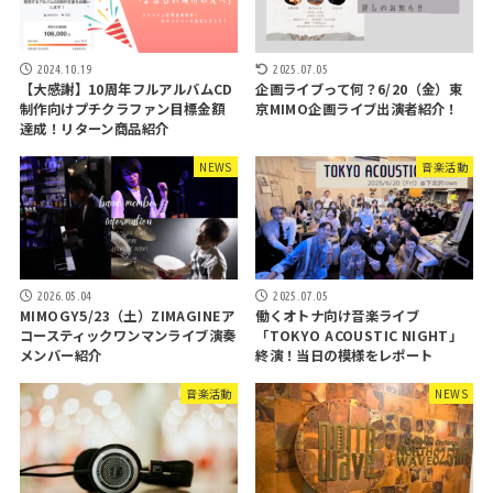
2024.10.19
2025.07.05
【大感謝】10周年フルアルバムCD
企画ライブって何？6/20（金）東
制作向けプチクラファン目標金額
京MIMO企画ライブ出演者紹介！
達成！リターン商品紹介
NEWS
音楽活動
2026.05.04
2025.07.05
MIMOGY5/23（土）ZIMAGINEア
働くオトナ向け音楽ライブ
コースティックワンマンライブ演奏
「TOKYO ACOUSTIC NIGHT」
メンバー紹介
終演！当日の模様をレポート
音楽活動
NEWS