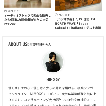
2024.03.17
オーディオストックで楽曲を販売し
2025.06.14
【ラジオ情報】6/15（日）FM
たら個別に制作依頼が来たので受
NORTH WAVE「Sabaai
けてみた
Sabaai！Thailand」ゲスト出演
ABOUT US
MIMOGY
働くオトナの心に優しさと少しの勇気を届ける、複業シンガー
ソングライターMIMOGY-ミモギィ-。 大学卒業後就職と共に上
京するも、コンサルティング会社勤務での激務や精神的ストレ
スでベッドから起き上がれなくなったのをきっかけに音楽の世