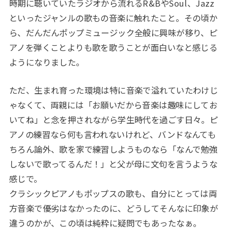
時期に聴いていたラジオから流れるR&BやSoul、Jazz
といったジャンルの歌もの音楽に触れたこと。その頃か
ら、だんだんポップミュージック全般に興味が移り、ピ
アノを弾くことよりも歌を歌うことが面白いなと感じる
ようになりました。
ただ、生まれ育った環境は特に音楽で溢れていたわけじ
ゃなくて、両親には「お願いだから音楽は趣味にしてお
いてね」と念を押されながら学生時代を過ごす日々。ピ
アノの練習なら何も言われないけれど、バンドなんても
ちろん論外、歌を家で練習しようものなら「なんで勉強
しないで歌ってるんだ！」と父が母に文句を言うような
感じで。
クラシックピアノもポップスの歌も、自分にとっては両
方音楽で優劣はなかったのに、どうしてそんなに印象が
違うのかが、この頃は純粋に疑問でもあったなぁ。