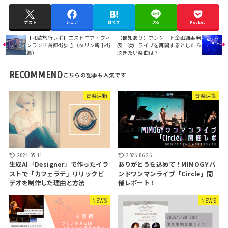
ポスト
シェア
はてブ
送る
Pocket
【北欧旅行レポ】エストニア・フィ
【告知あり】アンケート企画結果発
ンランド首都街歩き（タリン新市街
表！次にライブを再開するとしたら
編）
聴きたい楽曲は？
RECOMMEND
音楽活動
音楽活動
2024.05.11
2026.06.26
生成AI「Designer」で作ったイラ
ありがとうを込めて！MIMOGYバ
ストで「カフェラテ」リリックビ
ンドワンマンライブ「Circle」開
デオを制作した理由と方法
催レポート！
NEWS
NEWS