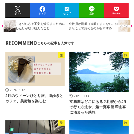
ポスト
シェア
はてブ
送る
Pocket
生きづらさや不安を解消するために
会社員が副業（複業）するなら、好
わたしが取り組んだこと
きなことで始めるのがおすすめ
RECOMMEND
旅
旅
2026.01.12
4月のウィーンひとり旅、街歩きと
2023.08.14
カフェ、美術館を楽しむ
支笏湖はどこにある？札幌からJR
で行く方法や、第一寶亭留 翠山亭
に泊まった感想
旅
旅