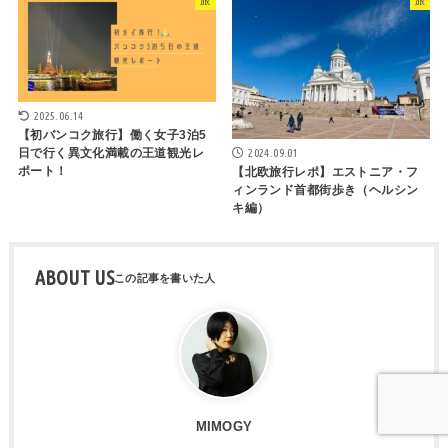
旅
旅
2025.06.14
【初バンコク旅行】働く女子3泊5
2024.09.01
日で行く異文化満載の王道観光レ
ポート！
【北欧旅行レポ】エストニア・フ
ィンランド首都街歩き（ヘルシン
キ編）
ABOUT US
MIMOGY