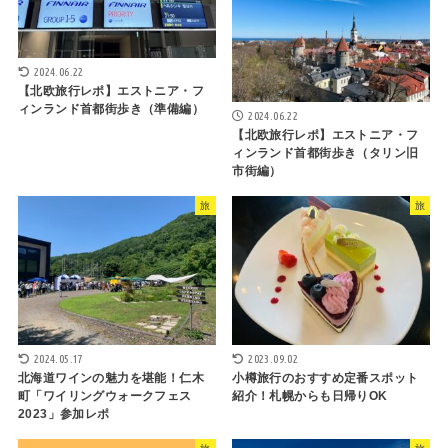
2024.06.22
【北欧旅行レポ】エストニア・フ
ィンランド首都街歩き（準備編）
2024.06.22
【北欧旅行レポ】エストニア・フ
ィンランド首都街歩き（タリン旧
市街編）
旅
旅
2024.05.17
2023.09.02
北海道ワインの魅力を堪能！仁木
小樽旅行のおすすめ定番スポット
町「ワイリングウォークフェス
紹介！札幌からも日帰りOK
2023」参加レポ